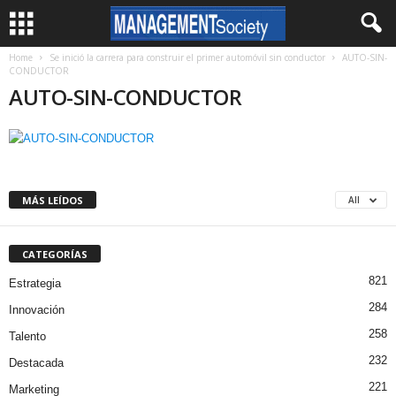
Home
Se inició la carrera para construir el primer automóvil sin conductor
AUTO-SIN-
CONDUCTOR
AUTO-SIN-CONDUCTOR
MÁS LEÍDOS
All
CATEGORÍAS
821
Estrategia
284
Innovación
258
Talento
232
Destacada
221
Marketing