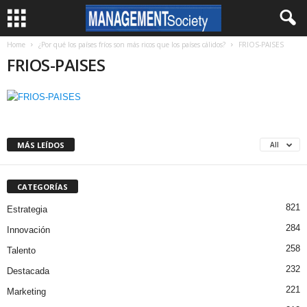
Home
¿Por qué los países fríos son más ricos que los países cálidos?
FRIOS-PAISES
FRIOS-PAISES
MÁS LEÍDOS
All
CATEGORÍAS
821
Estrategia
284
Innovación
258
Talento
232
Destacada
221
Marketing