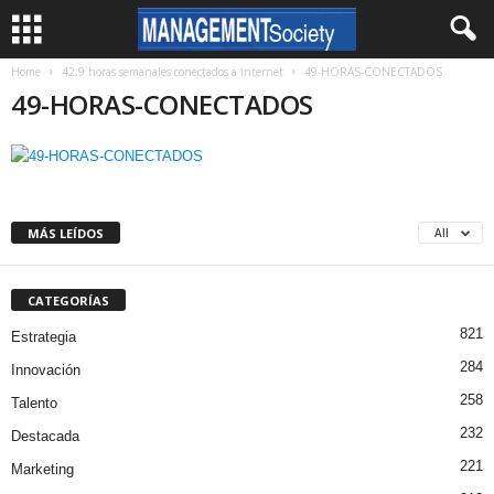
Home
42,9 horas semanales conectados a internet
49-HORAS-CONECTADOS
49-HORAS-CONECTADOS
MÁS LEÍDOS
All
CATEGORÍAS
821
Estrategia
284
Innovación
258
Talento
232
Destacada
221
Marketing