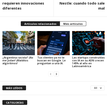
requieren innovaciones
Nestle: cuando todo sale
diferentes
mal
Artículos relacionados
Más artículos
¿Argentina racista? ¡No
Tus clientes ya no te
Las startups construídas
me jodan! ¡Malditos
buscan en Google. Le
con IA en su ADN crecen
algoritmos!
preguntan a una IA.
145% al año en
Latinoamérica
MÁS LEÍDOS
All
CATEGORÍAS