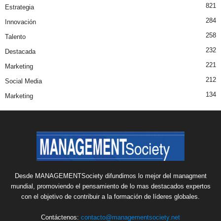
821
Estrategia
284
Innovación
258
Talento
232
Destacada
221
Marketing
212
Social Media
134
Marketing
Desde MANAGEMENTSociety difundimos lo mejor del managment
mundial, promoviendo el pensamiento de lo mas destacados expertos
con el objetivo de contribuir a la formación de líderes globales.
Contáctenos:
contacto@managementsociety.net