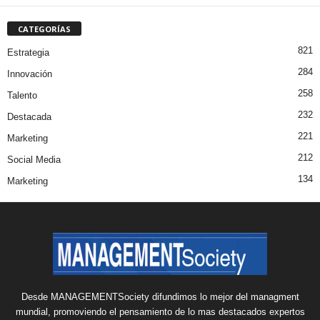
CATEGORÍAS
821
Estrategia
284
Innovación
258
Talento
232
Destacada
221
Marketing
212
Social Media
134
Marketing
Desde MANAGEMENTSociety difundimos lo mejor del managment
mundial, promoviendo el pensamiento de lo mas destacados expertos