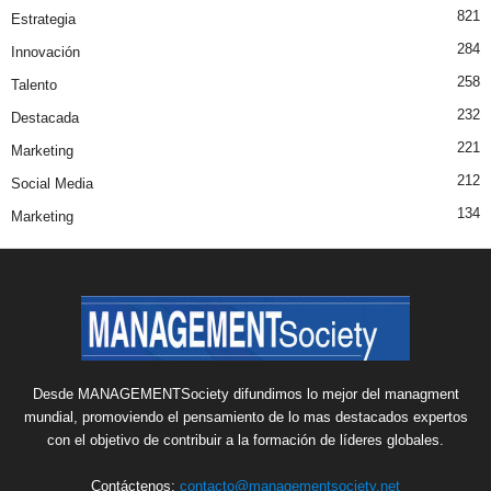
821
Estrategia
284
Innovación
258
Talento
232
Destacada
221
Marketing
212
Social Media
134
Marketing
Desde MANAGEMENTSociety difundimos lo mejor del managment
mundial, promoviendo el pensamiento de lo mas destacados expertos
con el objetivo de contribuir a la formación de líderes globales.
Contáctenos:
contacto@managementsociety.net