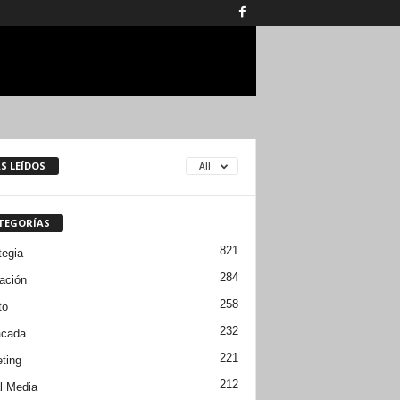
S LEÍDOS
All
TEGORÍAS
821
tegia
284
ación
258
to
232
acada
221
ting
212
l Media