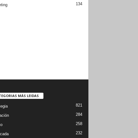
134
ting
TEGORIAS MÁS LEIDAS
821
tegia
284
ación
258
to
232
cada