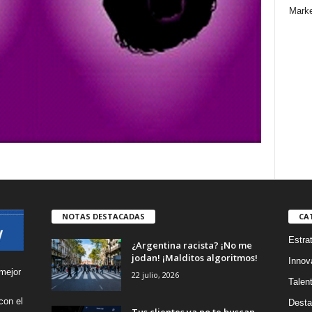
Marke
NOTAS DESTACADAS
CA
Estra
¿Argentina racista? ¡No me
jodan! ¡Malditos algoritmos!
Innov
mejor
22 julio, 2026
Talen
con el
Desta