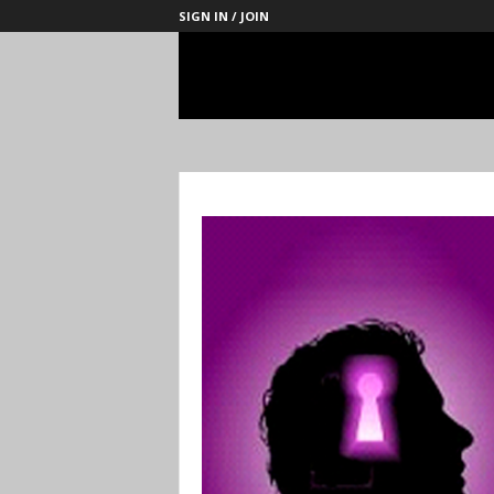
SIGN IN / JOIN
Management
Society