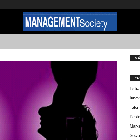
MÁ
CA
Estra
Innov
Talen
Dest
Marke
Socia