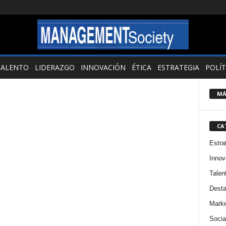
TALENTO
LIDERAZGO
INNOVACIÓN
ÉTICA
ESTRATEGIA
POLÍT
MÁ
CA
Estra
Innov
Talen
Dest
Marke
Socia