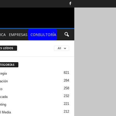
ICA
EMPRESAS
CONSULTORÍA
S LEÍDOS
All
TEGORÍAS
821
tegia
284
ación
258
to
232
acada
221
ting
212
l Media