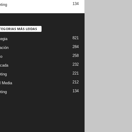
134
ting
TEGORIAS MÁS LEIDAS
821
tegia
284
ación
258
to
232
cada
221
ting
212
l Media
134
ting