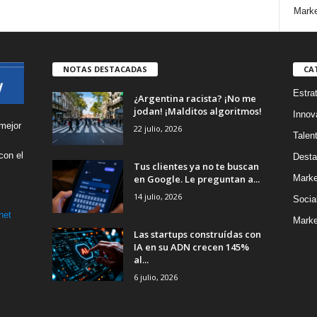
Marke
NOTAS DESTACADAS
CA
Estra
¿Argentina racista? ¡No me
jodan! ¡Malditos algoritmos!
Innov
mejor
22 julio, 2026
Talen
con el
Desta
Tus clientes ya no te buscan
s
en Google. Le preguntan a...
Marke
14 julio, 2026
Socia
net
Marke
Las startups construídas con
IA en su ADN crecen 145%
al...
6 julio, 2026