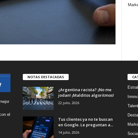
Marke
NOTAS DESTACADAS
CA
Estra
¿Argentina racista? ¡No me
jodan! ¡Malditos algoritmos!
Innov
mejor
22 julio, 2026
Talen
con el
Desta
Tus clientes ya no te buscan
s
en Google. Le preguntan a...
Marke
14 julio, 2026
Socia