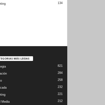
134
ting
TEGORIAS MÁS LEIDAS
821
tegia
284
ación
258
to
232
cada
221
ting
212
l Media