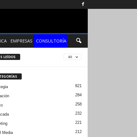
ICA
EMPRESAS
CONSULTORÍA
S LEÍDOS
All
TEGORÍAS
821
tegia
284
ación
258
to
232
acada
221
ting
212
l Media