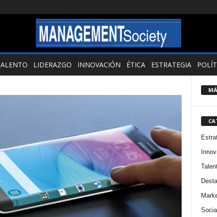
TALENTO
LIDERAZGO
INNOVACIÓN
ÉTICA
ESTRATEGIA
POLÍT
MÁ
CA
Estra
Innov
Talen
Dest
Marke
Socia