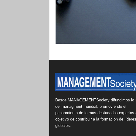
Desde MANAGEMENTSociety difundimos lo 
del managment mundial, promoviendo el
pensamiento de lo mas destacados expertos 
objetivo de contribuir a la formación de lídere
globales.