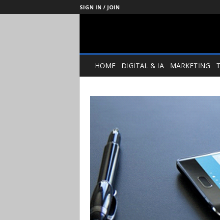
SIGN IN / JOIN
Management
Society
HOME
DIGITAL & IA
MARKETING