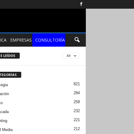
ICA
EMPRESAS
CONSULTORÍA
S LEÍDOS
All
TEGORÍAS
821
tegia
284
ación
258
to
232
acada
221
ting
212
l Media