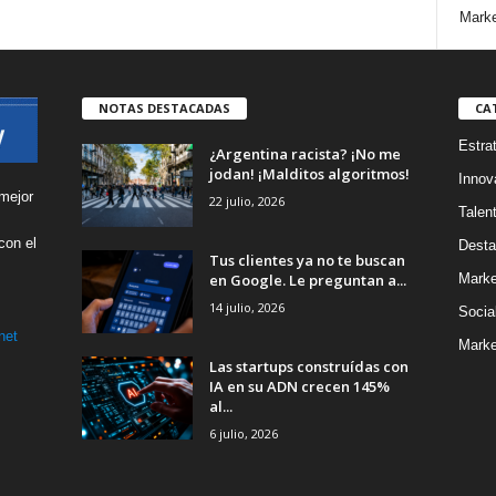
Marke
NOTAS DESTACADAS
CA
Estra
¿Argentina racista? ¡No me
jodan! ¡Malditos algoritmos!
Innov
mejor
22 julio, 2026
Talen
con el
Desta
Tus clientes ya no te buscan
s
en Google. Le preguntan a...
Marke
14 julio, 2026
Socia
net
Marke
Las startups construídas con
IA en su ADN crecen 145%
al...
6 julio, 2026