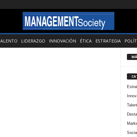
TALENTO
LIDERAZGO
INNOVACIÓN
ÉTICA
ESTRATEGIA
POLÍT
MÁ
CA
Estra
Innov
Talen
Dest
Marke
Socia