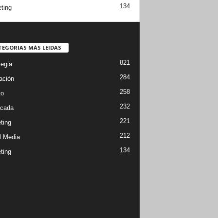
134
ting
TEGORIAS MÁS LEIDAS
821
tegia
284
ación
258
to
232
cada
221
ting
212
l Media
134
ting