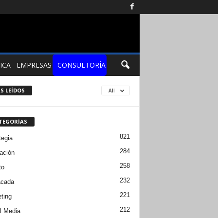
ICA
EMPRESAS
CONSULTORÍA
S LEÍDOS
All
TEGORÍAS
821
tegia
284
ación
258
to
232
acada
221
ting
212
l Media