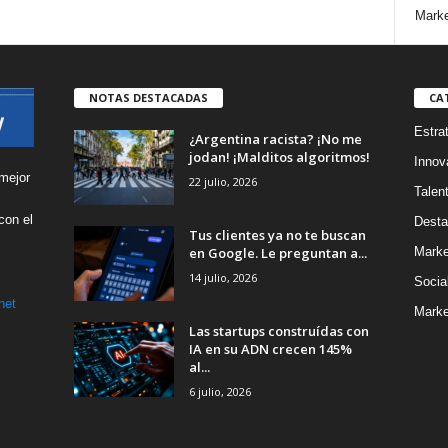
Marke
NOTAS DESTACADAS
CA
Estra
¿Argentina racista? ¡No me
jodan! ¡Malditos algoritmos!
Innov
mejor
22 julio, 2026
Talen
con el
Desta
Tus clientes ya no te buscan
s
en Google. Le preguntan a...
Marke
14 julio, 2026
Socia
net
Marke
Las startups construídas con
IA en su ADN crecen 145%
al...
6 julio, 2026