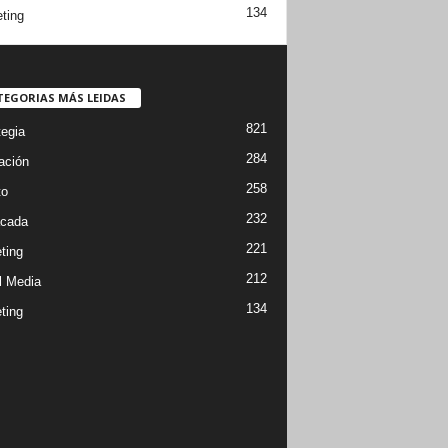
134
ting
TEGORIAS MÁS LEIDAS
821
tegia
284
ación
258
to
232
cada
221
ting
212
l Media
134
ting