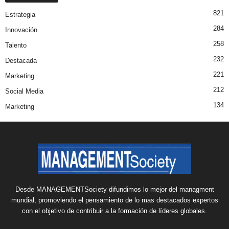
821
Estrategia
284
Innovación
258
Talento
232
Destacada
221
Marketing
212
Social Media
134
Marketing
Desde MANAGEMENTSociety difundimos lo mejor del managment
mundial, promoviendo el pensamiento de lo mas destacados expertos
con el objetivo de contribuir a la formación de líderes globales.