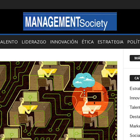
TALENTO
LIDERAZGO
INNOVACIÓN
ÉTICA
ESTRATEGIA
POLÍT
MÁ
CA
Estra
Innov
Talen
Dest
Marke
Socia