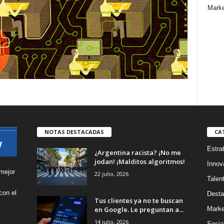
Marke
NOTAS DESTACADAS
CA
Estra
¿Argentina racista? ¡No me
jodan! ¡Malditos algoritmos!
Innov
mejor
22 julio, 2026
Talen
con el
Desta
Tus clientes ya no te buscan
s
en Google. Le preguntan a...
Marke
14 julio, 2026
Socia