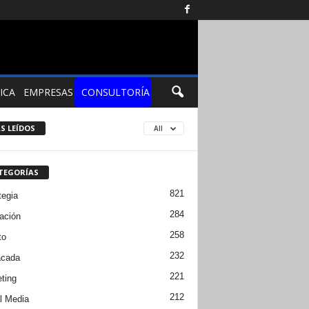
ICA
EMPRESAS
CONSULTORÍA
S LEÍDOS
All
TEGORÍAS
821
tegia
284
ación
258
to
232
acada
221
ting
212
l Media