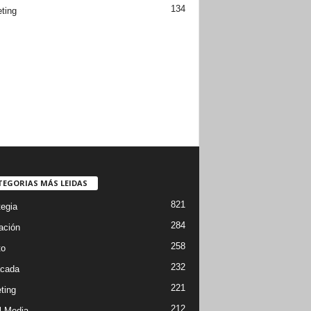
134
ting
TEGORIAS MÁS LEIDAS
821
tegia
284
ación
258
to
232
cada
221
ting
212
l Media