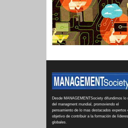
Desde MANAGEMENTSociety difundimos lo 
del managment mundial, promoviendo el
pensamiento de lo mas destacados expertos 
objetivo de contribuir a la formación de lídere
globales.