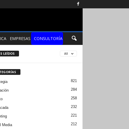
ICA
EMPRESAS
CONSULTORÍA
S LEÍDOS
All
TEGORÍAS
821
tegia
284
ación
258
to
232
acada
221
ting
212
l Media