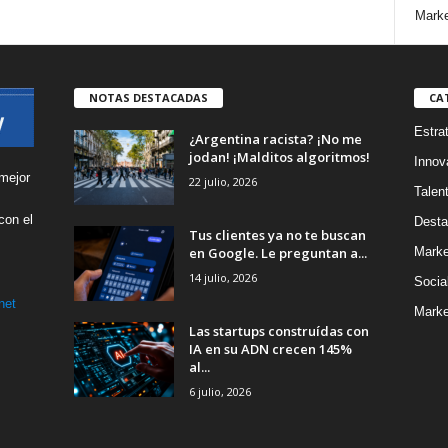
Marke
NOTAS DESTACADAS
CA
Estra
¿Argentina racista? ¡No me
jodan! ¡Malditos algoritmos!
Innov
mejor
22 julio, 2026
Talen
con el
Desta
Tus clientes ya no te buscan
s
en Google. Le preguntan a...
Marke
14 julio, 2026
Socia
net
Marke
Las startups construídas con
IA en su ADN crecen 145%
al...
6 julio, 2026