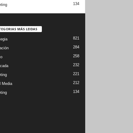
134
ting
TEGORIAS MÁS LEIDAS
821
tegia
284
ación
258
to
232
cada
221
ting
212
l Media
134
ting