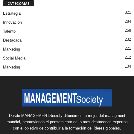
CATEGORÍAS
821
Estrategia
284
Innovación
258
Talento
232
Destacada
221
Marketing
212
Social Media
134
Marketing
Desde MANAGEMENTSociety difundimos lo mejor del managment
mundial, promoviendo el pensamiento de lo mas destacados expertos
con el objetivo de contribuir a la formación de líderes globales.