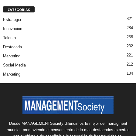
CATEGORÍAS
821
Estrategia
284
Innovación
258
Talento
232
Destacada
221
Marketing
212
Social Media
134
Marketing
Desde MANAGEMENTSociety difundimos lo mejor del managment
mundial, promoviendo el pensamiento de lo mas destacados expertos