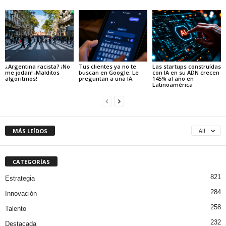
¿Argentina racista? ¡No
Tus clientes ya no te
Las startups construídas
me jodan! ¡Malditos
buscan en Google. Le
con IA en su ADN crecen
algoritmos!
preguntan a una IA.
145% al año en
Latinoamérica
MÁS LEÍDOS
All
CATEGORÍAS
821
Estrategia
284
Innovación
258
Talento
232
Destacada