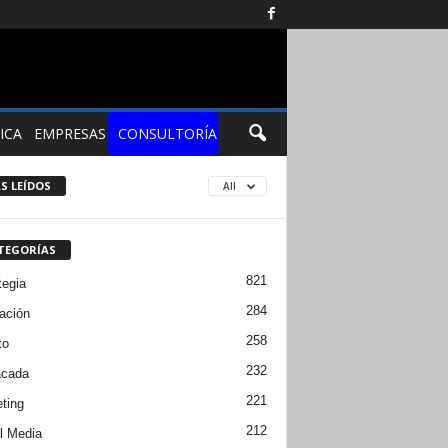
ICA
EMPRESAS
CONSULTORÍA
S LEÍDOS
All
TEGORÍAS
821
tegia
284
ación
258
to
232
acada
221
ting
212
l Media