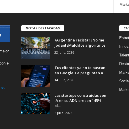
Marke
NOTAS DESTACADAS
CA
Estra
¿Argentina racista? ¡No me
jodan! ¡Malditos algoritmos!
Innov
mejor
22 julio, 2026
Talen
con el
Desta
Tus clientes ya no te buscan
s
en Google. Le preguntan a...
Marke
14 julio, 2026
Socia
net
Marke
Las startups construídas con
IA en su ADN crecen 145%
al...
6 julio, 2026