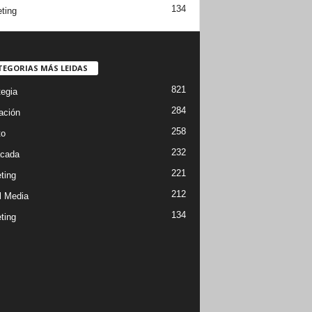
134
ting
TEGORIAS MÁS LEIDAS
821
tegia
284
ación
258
to
232
cada
221
ting
212
l Media
134
ting