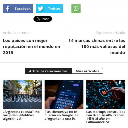
Facebook
Twitter
Artículo anterior
Siguiente artículo
Los países con mejor
14 marcas chinas entre las
reputación en el mundo en
100 más valiosas del
2015
mundo
Artículos relacionados
Más artículos
¿Argentina racista? ¡No
Tus clientes ya no te
Las startups construídas
me jodan! ¡Malditos
buscan en Google. Le
con IA en su ADN crecen
algoritmos!
preguntan a una IA.
145% al año en
Latinoamérica