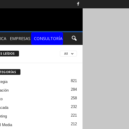
ICA
EMPRESAS
CONSULTORÍA
S LEÍDOS
All
TEGORÍAS
821
tegia
284
ación
258
to
232
acada
221
ting
212
l Media