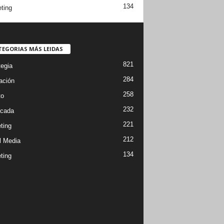
134
ting
TEGORIAS MÁS LEIDAS
821
tegia
284
ación
258
to
232
cada
221
ting
212
l Media
134
ting