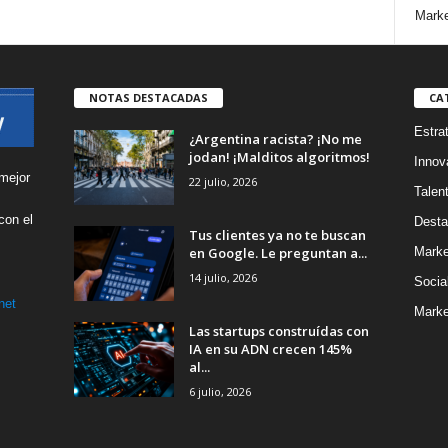
Marke
NOTAS DESTACADAS
CA
Estra
¿Argentina racista? ¡No me
jodan! ¡Malditos algoritmos!
Innov
mejor
22 julio, 2026
Talen
con el
Desta
Tus clientes ya no te buscan
s
en Google. Le preguntan a...
Marke
14 julio, 2026
Socia
net
Marke
Las startups construídas con
IA en su ADN crecen 145%
al...
6 julio, 2026