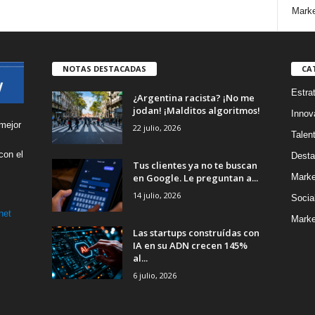
Marke
NOTAS DESTACADAS
CA
Estra
¿Argentina racista? ¡No me
jodan! ¡Malditos algoritmos!
Innov
mejor
22 julio, 2026
Talen
con el
Desta
Tus clientes ya no te buscan
s
en Google. Le preguntan a...
Marke
14 julio, 2026
Socia
net
Marke
Las startups construídas con
IA en su ADN crecen 145%
al...
6 julio, 2026