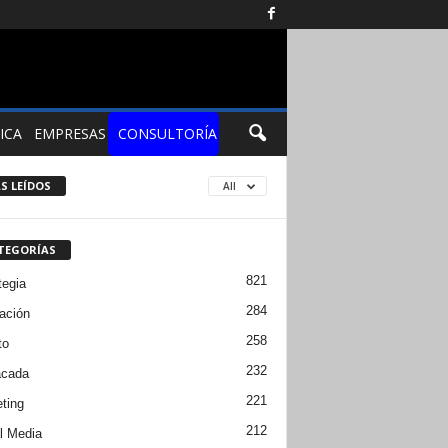
ICA
EMPRESAS
CONSULTORÍA
S LEÍDOS
All
TEGORÍAS
821
tegia
284
ación
258
to
232
acada
221
ting
212
l Media