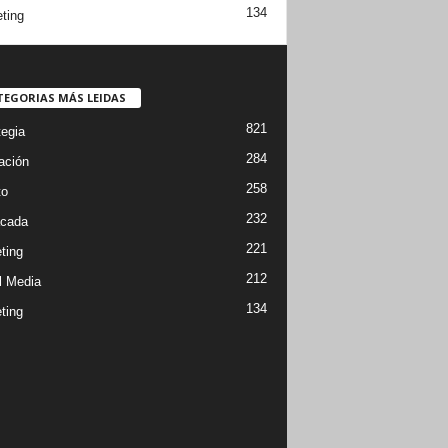
134
ting
TEGORIAS MÁS LEIDAS
821
tegia
284
ación
258
to
232
cada
221
ting
212
l Media
134
ting