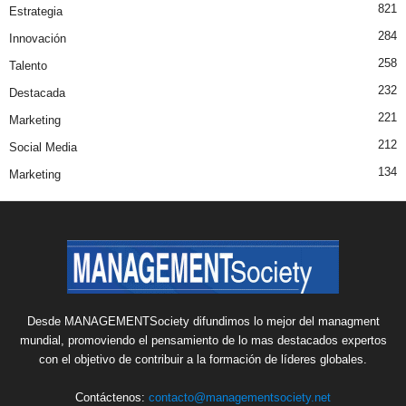
821
Estrategia
284
Innovación
258
Talento
232
Destacada
221
Marketing
212
Social Media
134
Marketing
Desde MANAGEMENTSociety difundimos lo mejor del managment
mundial, promoviendo el pensamiento de lo mas destacados expertos
con el objetivo de contribuir a la formación de líderes globales.
Contáctenos:
contacto@managementsociety.net