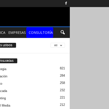
ICA
EMPRESAS
CONSULTORÍA
S LEÍDOS
All
TEGORÍAS
821
tegia
284
ación
258
to
232
acada
221
ting
212
l Media