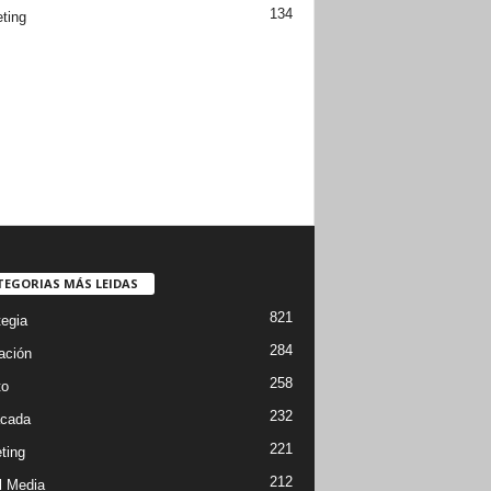
134
ting
TEGORIAS MÁS LEIDAS
821
tegia
284
ación
258
to
232
cada
221
ting
212
l Media