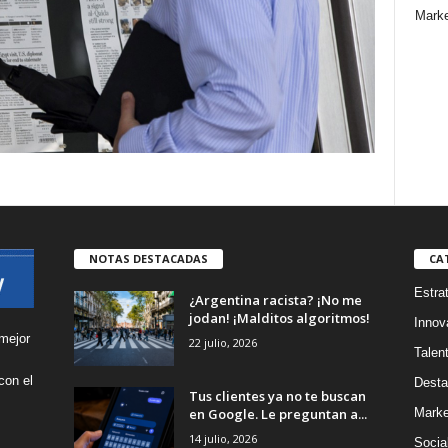
Marke
NOTAS DESTACADAS
CA
Estra
¿Argentina racista? ¡No me
jodan! ¡Malditos algoritmos!
Innov
mejor
22 julio, 2026
Talen
con el
Desta
Tus clientes ya no te buscan
s
en Google. Le preguntan a...
Marke
14 julio, 2026
Socia