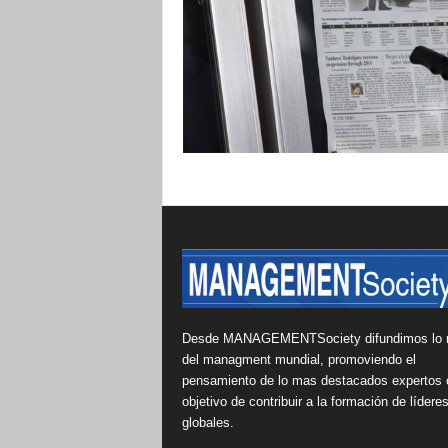
Desde MANAGEMENTSociety difundimos lo 
del managment mundial, promoviendo el
pensamiento de lo mas destacados expertos 
objetivo de contribuir a la formación de lídere
globales.