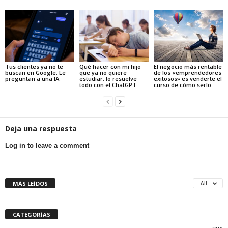
Tus clientes ya no te
Qué hacer con mi hijo
El negocio más rentable
buscan en Google. Le
que ya no quiere
de los «emprendedores
preguntan a una IA.
estudiar: lo resuelve
exitosos» es venderte el
todo con el ChatGPT
curso de cómo serlo
Deja una respuesta
Log in to leave a comment
MÁS LEÍDOS
All
CATEGORÍAS