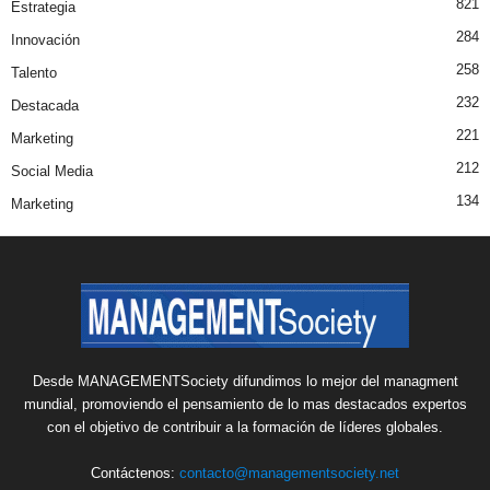
821
Estrategia
284
Innovación
258
Talento
232
Destacada
221
Marketing
212
Social Media
134
Marketing
Desde MANAGEMENTSociety difundimos lo mejor del managment
mundial, promoviendo el pensamiento de lo mas destacados expertos
con el objetivo de contribuir a la formación de líderes globales.
Contáctenos:
contacto@managementsociety.net