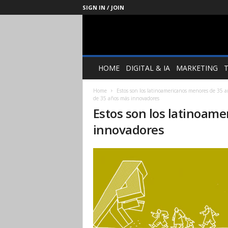
SIGN IN / JOIN
Management
Society
HOME
DIGITAL & IA
MARKETING
Home
Estos son los latinoamericanos menores de 35 
de 35 años más innovadores
Estos son los latinoam
innovadores