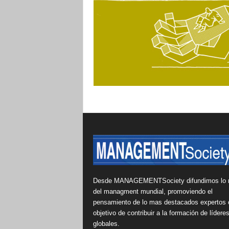
Desde MANAGEMENTSociety difundimos lo 
del managment mundial, promoviendo el
pensamiento de lo mas destacados expertos 
objetivo de contribuir a la formación de lídere
globales.