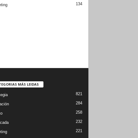
134
ting
TEGORIAS MÁS LEIDAS
821
tegia
284
ación
258
to
232
cada
221
ting