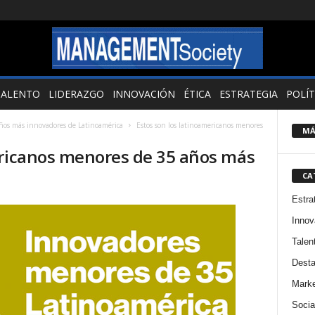
TALENTO
LIDERAZGO
INNOVACIÓN
ÉTICA
ESTRATEGIA
POLÍT
años más innovadores de Latinoamérica
Estos son los latinoamericanos menores
MÁ
ericanos menores de 35 años más
CA
Estra
Innov
Talen
Dest
Marke
Socia