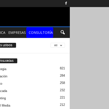
ICA
EMPRESAS
CONSULTORÍA
S LEÍDOS
All
TEGORÍAS
821
tegia
284
ación
258
to
232
acada
221
ting
212
l Media