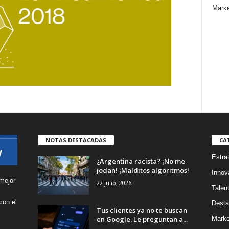
Marke
NOTAS DESTACADAS
CA
Estra
¿Argentina racista? ¡No me
jodan! ¡Malditos algoritmos!
Innov
mejor
22 julio, 2026
Talen
con el
Desta
Tus clientes ya no te buscan
s
en Google. Le preguntan a...
Marke