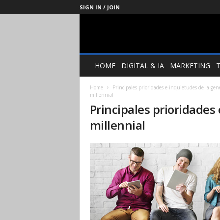
SIGN IN / JOIN
Management
Society
HOME
DIGITAL & IA
MARKETING
Home
Principales prioridades e inquietudes de la gen
millennial
Principales prioridades
millennial