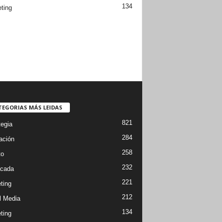
134
ting
TEGORIAS MÁS LEIDAS
821
tegia
284
ación
258
to
232
cada
221
ting
212
l Media
134
ting