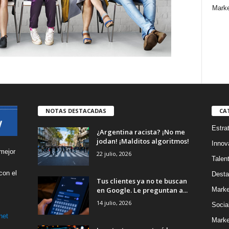
Marke
NOTAS DESTACADAS
CA
Estra
¿Argentina racista? ¡No me
jodan! ¡Malditos algoritmos!
Innov
mejor
22 julio, 2026
Talen
con el
Desta
Tus clientes ya no te buscan
s
en Google. Le preguntan a...
Marke
14 julio, 2026
Socia
net
Marke