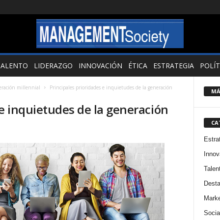
TALENTO
LIDERAZGO
INNOVACIÓN
ÉTICA
ESTRATEGIA
POLÍT
eración millennial
Principales prioridades e inquietudes de la generación
MÁ
 e inquietudes de la generación
CA
Estra
Innov
Talen
Dest
Marke
Socia