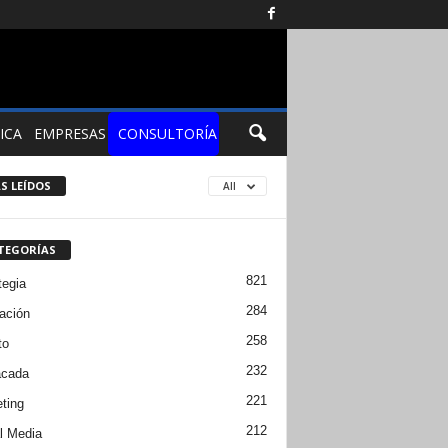
ICA
EMPRESAS
CONSULTORÍA
S LEÍDOS
All
TEGORÍAS
821
tegia
284
ación
258
to
232
acada
221
ting
212
l Media