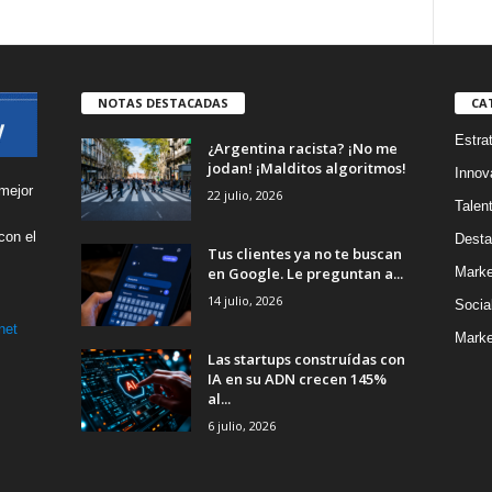
NOTAS DESTACADAS
CA
Estra
¿Argentina racista? ¡No me
jodan! ¡Malditos algoritmos!
Innov
mejor
22 julio, 2026
Talen
con el
Desta
Tus clientes ya no te buscan
s
en Google. Le preguntan a...
Marke
14 julio, 2026
Socia
net
Marke
Las startups construídas con
IA en su ADN crecen 145%
al...
6 julio, 2026