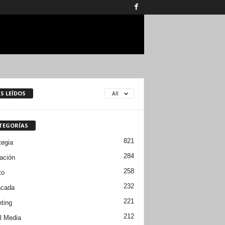
S LEÍDOS
All
TEGORÍAS
821
tegia
284
ación
258
to
232
acada
221
ting
212
l Media