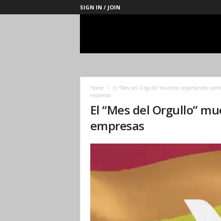
SIGN IN / JOIN
Management
Society
Home
El “Mes del Orgullo” muestra importantes camb
empresas
El “Mes del Orgullo” m
empresas