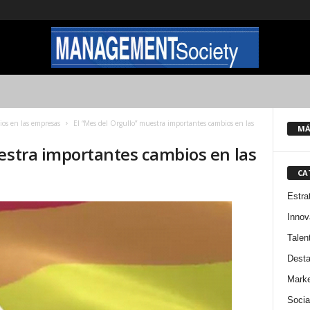
ios en las empresas
El “Mes del Orgullo” muestra importantes cambios en las
MÁ
uestra importantes cambios en las
CA
Estra
Innov
Talen
Dest
Marke
Socia