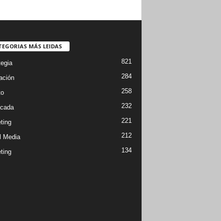
TEGORIAS MÁS LEIDAS
821
tegia
284
ación
258
to
232
cada
221
ting
212
l Media
134
ting