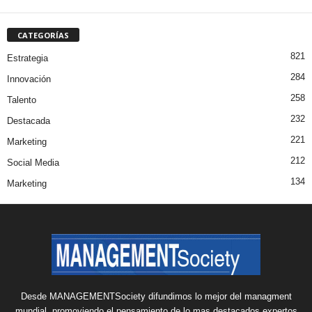
CATEGORÍAS
821
Estrategia
284
Innovación
258
Talento
232
Destacada
221
Marketing
212
Social Media
134
Marketing
Desde MANAGEMENTSociety difundimos lo mejor del managment
mundial, promoviendo el pensamiento de lo mas destacados expertos