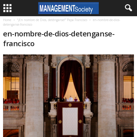
Home
“¡En nombre de Dios, deténganse!” Papa Francisco
en-nombre-de-dios-
detenganse-francisco
en-nombre-de-dios-detenganse-
francisco