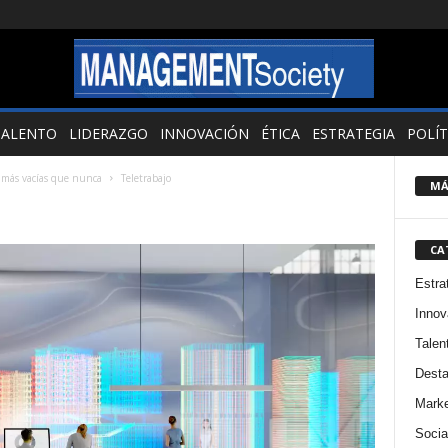
TALENTO
LIDERAZGO
INNOVACIÓN
ÉTICA
ESTRATEGIA
POLÍT
án más vacías que nunca
Teletrabajo
MÁ
CA
Estra
Innov
Talen
Dest
Marke
Socia