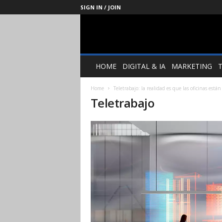
SIGN IN / JOIN
Management
Society
HOME
DIGITAL & IA
MARKETING
Home
Teletrabajo: la realidad es que las oficinas est
Teletrabajo