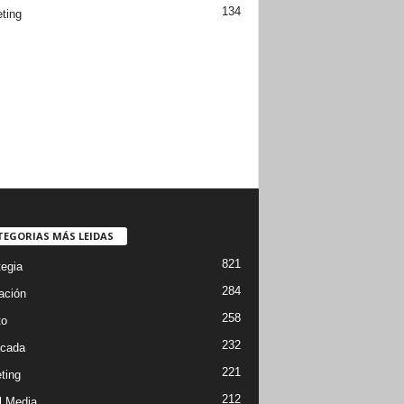
134
ting
TEGORIAS MÁS LEIDAS
821
tegia
284
ación
258
to
232
cada
221
ting
212
l Media