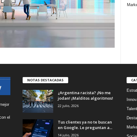
Marke
NOTAS DESTACADAS
CA
Estra
¿Argentina racista? ¡No me
jodan! ¡Malditos algoritmos!
Innov
mejor
22 julio, 2026
Talen
con el
Desta
Tus clientes ya no te buscan
s
en Google. Le preguntan a...
Marke
14 julio, 2026
Socia