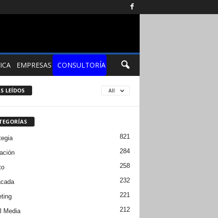
ICA
EMPRESAS
CONSULTORÍA
S LEÍDOS
All
TEGORÍAS
821
tegia
284
ación
258
to
232
acada
221
ting
212
l Media