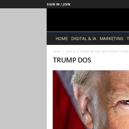
SIGN IN / JOIN
Management
Society
HOME
DIGITAL & IA
MARKETING
Home
Qué es la «Teoría del loco» que Donald Trump 
TRUMP DOS