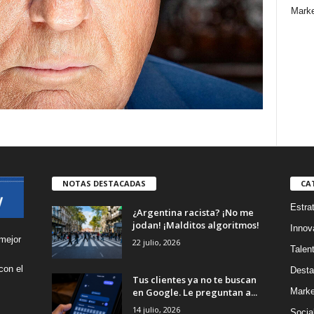
Marke
NOTAS DESTACADAS
CA
Estra
¿Argentina racista? ¡No me
jodan! ¡Malditos algoritmos!
Innov
mejor
22 julio, 2026
Talen
con el
Desta
Tus clientes ya no te buscan
s
en Google. Le preguntan a...
Marke
14 julio, 2026
Socia