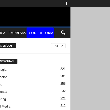
ICA
EMPRESAS
CONSULTORÍA
S LEÍDOS
All
TEGORÍAS
821
tegia
284
ación
258
to
232
acada
221
ting
212
l Media