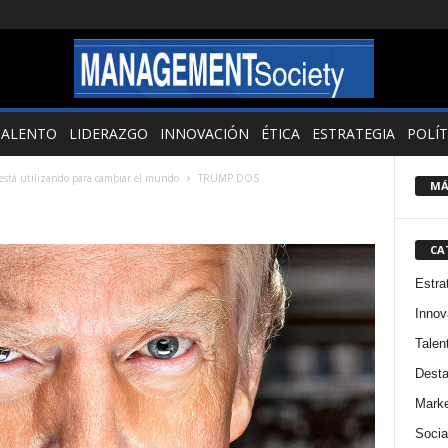
TALENTO
LIDERAZGO
INNOVACIÓN
ÉTICA
ESTRATEGIA
POLÍT
está utilizando para cambiar el mundo
TRUMP DOS
MÁ
CA
Estra
Innov
Talen
Dest
Marke
Socia