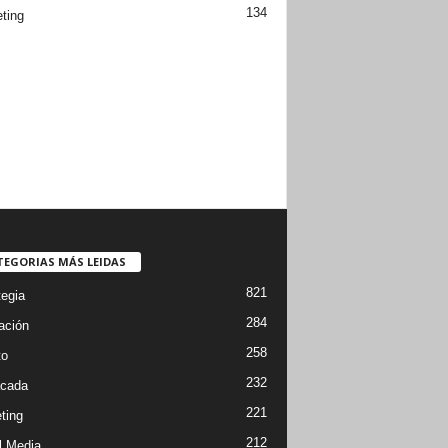
134
ting
TEGORIAS MÁS LEIDAS
821
tegia
284
ación
258
to
232
cada
221
ting
212
l Media