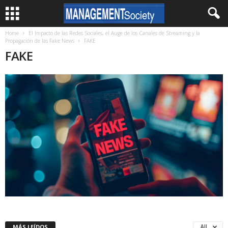
Home
El Impacto de las Redes Sociales, el Auge de los Canales de Streaming y la
Propagación de las Fake News
FAKE
FAKE
MÁS LEÍDOS
All