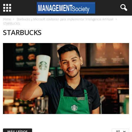
Home
Starbucks y Microsoft colaboran para implementar Inteligencia Artificial
STARBUCKS
STARBUCKS
MÁS LEÍDOS
All