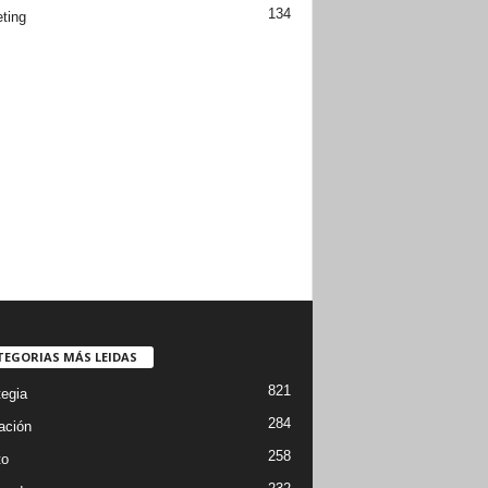
134
ting
TEGORIAS MÁS LEIDAS
821
tegia
284
ación
258
to