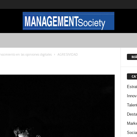
onocimiento en las opiniones digitales
AGRESIVIDAD
MÁ
CA
Estra
Innov
Talen
Dest
Marke
Socia