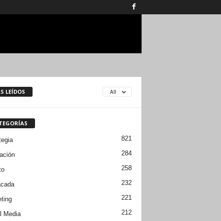
S LEÍDOS
All
TEGORÍAS
821
tegia
284
ación
258
to
232
acada
221
ting
212
l Media