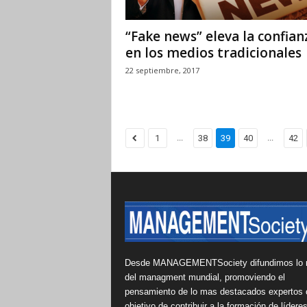
“Fake news” eleva la confian
en los medios tradicionales
22 septiembre, 2017
...
...
1
38
39
40
42
Desde MANAGEMENTSociety difundimos lo 
del managment mundial, promoviendo el
pensamiento de lo mas destacados expertos 
objetivo de contribuir a la formación de lídere