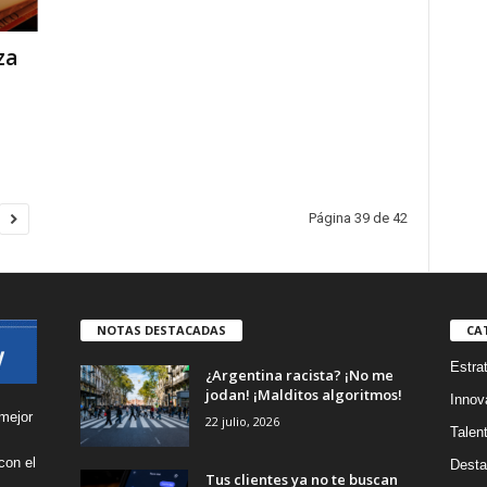
za
Página 39 de 42
NOTAS DESTACADAS
CA
Estra
¿Argentina racista? ¡No me
jodan! ¡Malditos algoritmos!
Innov
mejor
22 julio, 2026
Talen
con el
Desta
Tus clientes ya no te buscan
s