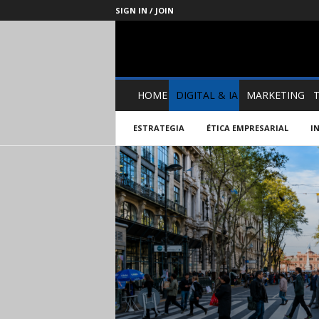
SIGN IN / JOIN
Management
Society
HOME
DIGITAL & IA
MARKETING
ESTRATEGIA
ÉTICA EMPRESARIAL
I