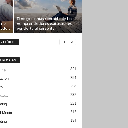
El negocio más rentable de los
 no
«emprendedores exitosos» es
odo...
venderte el curso de...
S LEÍDOS
All
TEGORÍAS
821
tegia
284
ación
258
to
232
acada
221
ting
212
l Media
134
ting