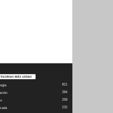
TEGORIAS MÁS LEIDAS
821
tegia
284
ación
258
to
232
cada