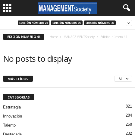
EDICIÓN NÚMERO 28
EDICIÓN NÚMERO 29
EDICIÓN NÚMERO 30
EDICIÓN NÚMERO 44
Home
MANAGEMENTSociety
Edición número 44
No posts to display
MÁS LEÍDOS
All
CATEGORÍAS
821
Estrategia
284
Innovación
258
Talento
232
Destacada