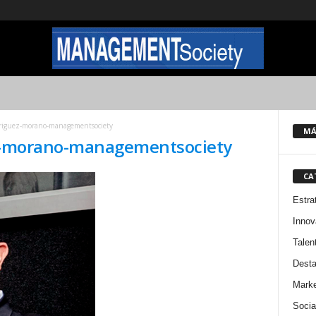
odriguez-morano-managementsociety
MÁ
uez-morano-managementsociety
CA
Estra
Innov
Talen
Dest
Marke
Socia