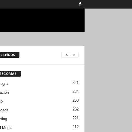
S LEÍDOS
All
TEGORÍAS
821
tegia
284
ación
258
to
232
acada
221
ting
212
l Media