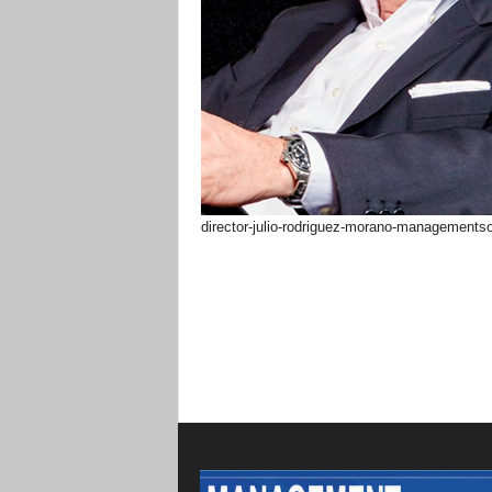
director-julio-rodriguez-morano-managementso