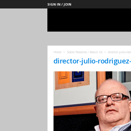
SIGN IN / JOIN
Management
Society
Home
Sobre Nosotros / About Us
director-julio-r
director-julio-rodrig