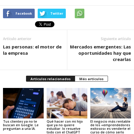
Facebook
Twitter
Artículo anterior
Siguiente artículo
Las personas: el motor de
Mercados emergentes: Las
la empresa
oportunidades hay que
crearlas
Artículos relacionados
Más artículos
Tus clientes ya no te
Qué hacer con mi hijo
El negocio más rentable
buscan en Google. Le
que ya no quiere
de los «emprendedores
preguntan a una IA.
estudiar: lo resuelve
exitosos» es venderte el
todo con el ChatGPT
curso de cómo serlo