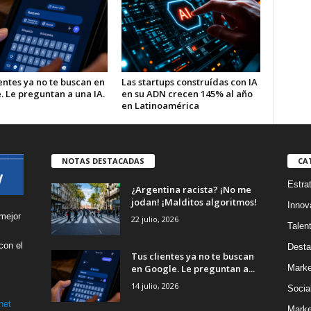
entes ya no te buscan en
Las startups construídas con IA
. Le preguntan a una IA.
en su ADN crecen 145% al año
en Latinoamérica
NOTAS DESTACADAS
CA
Estra
¿Argentina racista? ¡No me
jodan! ¡Malditos algoritmos!
Innov
mejor
22 julio, 2026
Talen
con el
Desta
Tus clientes ya no te buscan
s
en Google. Le preguntan a...
Marke
14 julio, 2026
Socia
net
Marke