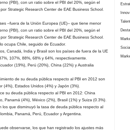
erno (PBI), con un ratio sobre el PBI del 20%, según el
Estra
 por Strategic Research Center de EAE Business School.
Innov
Talen
aíses –fuera de la Unión Europea (UE)– que tiene menor
Dest
erno (PBI), con un ratio sobre el PBI del 20%, según el
 por Strategic Research Center de EAE Business School.
Marke
 lo ocupa Chile, seguido de Ecuador.
Socia
, Canadá, India y Brasil son los países de fuera de la UE
Marke
237%, 107%, 88%, 68% y 64%, respectivamente.
Ecuador (19%), Perú (20%), China (22%) y Australia
imiento de su deuda pública respecto al PBI en 2012 son
or (4%), Estados Unidos (4%) y Japón (3%).
ce su deuda pública respecto al PBI en 2012: China
, Panamá (4%), México (2%), Brasil (1%) y Suiza (0.3%).
n los que disminuyó la tasa de deuda pública respecto al
 Colombia, Panamá, Perú, Ecuador y Argentina.
de observarse, los que han registrado los ajustes más