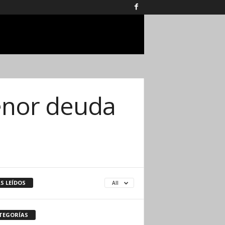
menor deuda
S LEÍDOS
All
TEGORÍAS