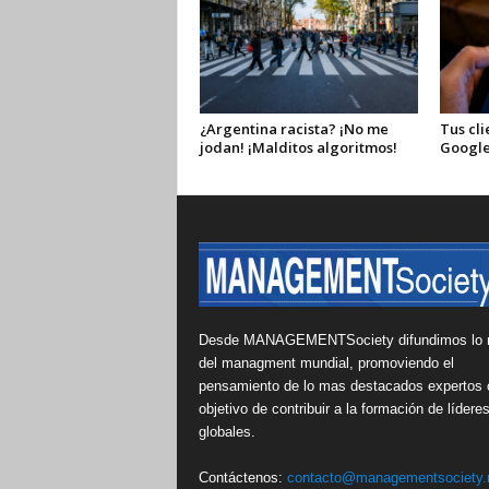
¿Argentina racista? ¡No me
Tus cli
jodan! ¡Malditos algoritmos!
Google
Desde MANAGEMENTSociety difundimos lo 
del managment mundial, promoviendo el
pensamiento de lo mas destacados expertos 
objetivo de contribuir a la formación de lídere
globales.
Contáctenos:
contacto@managementsociety.