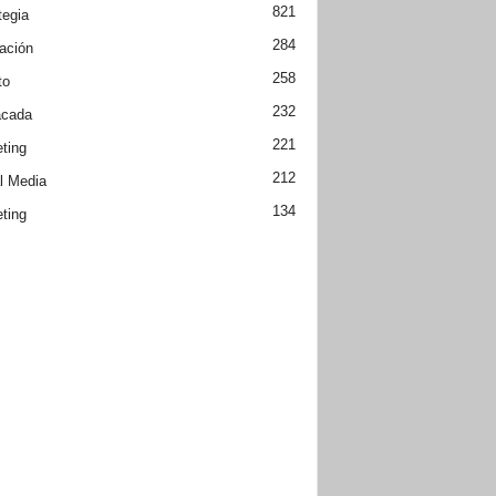
821
tegia
284
ación
258
to
232
acada
221
ting
212
l Media
134
ting