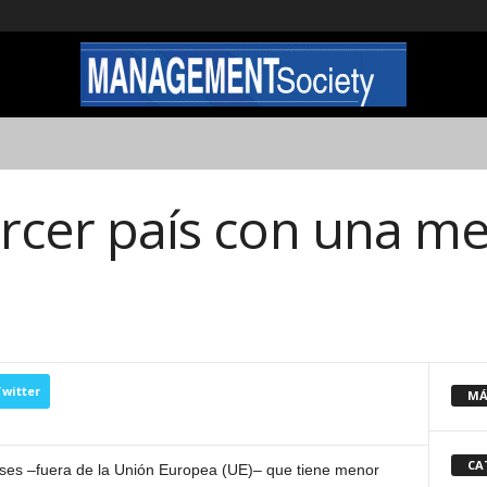
tercer país con una 
witter
MÁ
CA
aíses –fuera de la Unión Europea (UE)– que tiene menor