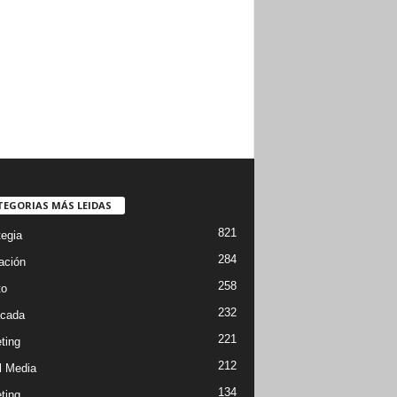
TEGORIAS MÁS LEIDAS
821
tegia
284
ación
258
to
232
cada
221
ting
212
l Media
134
ting