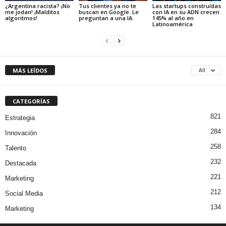
¿Argentina racista? ¡No
Tus clientes ya no te
Las startups construídas
me jodan! ¡Malditos
buscan en Google. Le
con IA en su ADN crecen
algoritmos!
preguntan a una IA.
145% al año en
Latinoamérica
MÁS LEÍDOS
All
CATEGORÍAS
821
Estrategia
284
Innovación
258
Talento
232
Destacada
221
Marketing
212
Social Media
134
Marketing