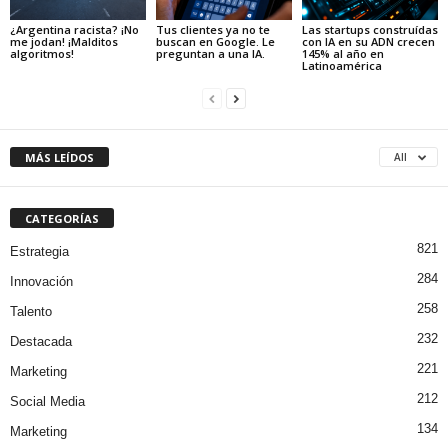
¿Argentina racista? ¡No
Tus clientes ya no te
Las startups construídas
me jodan! ¡Malditos
buscan en Google. Le
con IA en su ADN crecen
algoritmos!
preguntan a una IA.
145% al año en
Latinoamérica
MÁS LEÍDOS
All
CATEGORÍAS
821
Estrategia
284
Innovación
258
Talento
232
Destacada
221
Marketing
212
Social Media
134
Marketing