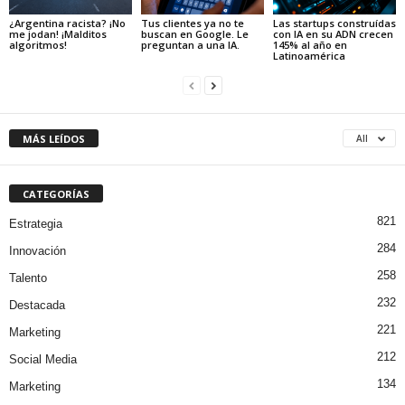
¿Argentina racista? ¡No
Tus clientes ya no te
Las startups construídas
me jodan! ¡Malditos
buscan en Google. Le
con IA en su ADN crecen
algoritmos!
preguntan a una IA.
145% al año en
Latinoamérica
MÁS LEÍDOS
All
CATEGORÍAS
821
Estrategia
284
Innovación
258
Talento
232
Destacada
221
Marketing
212
Social Media
134
Marketing