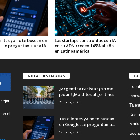
entes ya no te buscan en
Las startups construídas con IA
. Le preguntan a una IA.
en su ADN crecen 145% al año
en Latinoamérica
NOTAS DESTACADAS
CA
Estra
¿Argentina racista? ¡No me
jodan! ¡Malditos algoritmos!
Innov
mejor
22 julio, 2026
Talen
con el
Desta
Tus clientes ya no te buscan
s
en Google. Le preguntan a...
Marke
14 julio, 2026
Socia