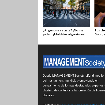
¿Argentina racista? ¡No me
Tus cli
jodan! ¡Malditos algoritmos!
Google
Desde MANAGEMENTSociety difundimos lo 
del managment mundial, promoviendo el
pensamiento de lo mas destacados expertos 
objetivo de contribuir a la formación de lídere
globales.