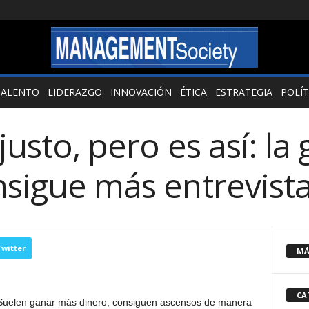
TALENTO
LIDERAZGO
INNOVACIÓN
ÉTICA
ESTRATEGIA
POLÍT
justo, pero es así: la
nsigue más entrevist
witter
MÁ
CA
. Suelen ganar más dinero, consiguen ascensos de manera