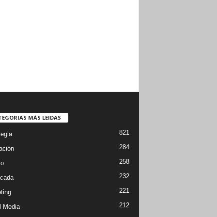
TEGORIAS MÁS LEIDAS
821
tegia
284
ación
258
to
232
cada
221
ting
212
l Media