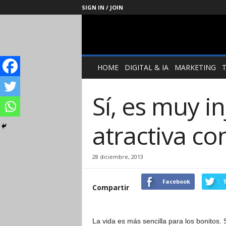
SIGN IN / JOIN
Management
Society
HOME
DIGITAL & IA
MARKETING
Sí, es muy in
atractiva co
28 diciembre, 2013
Facebook
T
Compartir
La vida es más sencilla para los bonitos