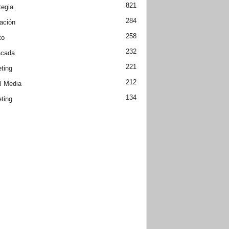
821
tegia
284
ación
258
to
232
acada
221
ting
212
l Media
134
ting