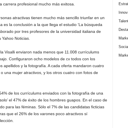
Estra
na carrera profesional mucho más exitosa.
Innov
rsonas atractivas tienen mucho más sencillo triunfar en un
Talen
a es la conclusión a la que llega el estudio ‘La búsqueda
Dest
borado por tres profesores de la universidad italiana de
Marke
 Yahoo Noticias.
Socia
ela Visalli enviaron nada menos que 11.008 currículums
Marke
abajo. Configuraron ocho modelos de cv todos con los
 apellidos y la fotografía. A cada oferta mandaron cuatro
una mujer atractivos, y los otros cuatro con fotos de
54% de los currículums enviados con la fotografía de una
 ‘solo’ el 47% de éxito de los hombres guapos. En el caso de
do para las féminas. Sólo el 7% de las candidatas ficticias
ras que el 26% de los varones poco atractivos sí
lección.