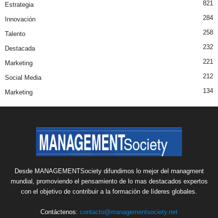
821
Estrategia
284
Innovación
258
Talento
232
Destacada
221
Marketing
212
Social Media
134
Marketing
Desde MANAGEMENTSociety difundimos lo mejor del managment
mundial, promoviendo el pensamiento de lo mas destacados expertos
con el objetivo de contribuir a la formación de líderes globales.
Contáctenos:
contacto@managementsociety.net