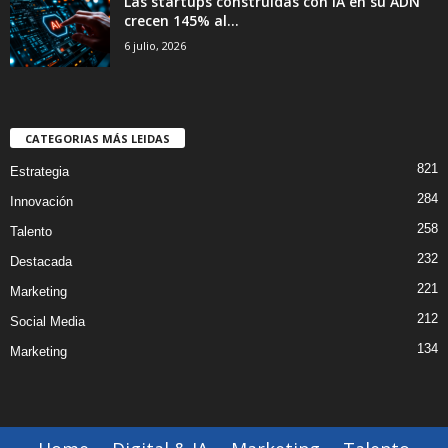
Las startups construídas con IA en su ADN
crecen 145% al...
6 julio, 2026
CATEGORIAS MÁS LEIDAS
821
Estrategia
284
Innovación
258
Talento
232
Destacada
221
Marketing
212
Social Media
134
Marketing