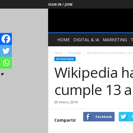
SIGN IN / JOIN
Management
Society
HOME
DIGITAL & IA
MARKETING
Home
Estrategia
Wikipedia ha transformado al m
ESTRATEGIA
Wikipedia h
cumple 13 
20 enero, 2014
Facebook
T
Compartir