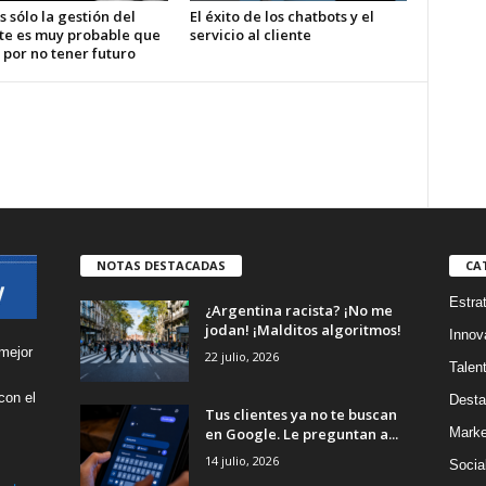
s sólo la gestión del
El éxito de los chatbots y el
te es muy probable que
servicio al cliente
 por no tener futuro
NOTAS DESTACADAS
CA
Estra
¿Argentina racista? ¡No me
jodan! ¡Malditos algoritmos!
Innov
mejor
22 julio, 2026
Talen
con el
Desta
Tus clientes ya no te buscan
s
en Google. Le preguntan a...
Marke
14 julio, 2026
Socia