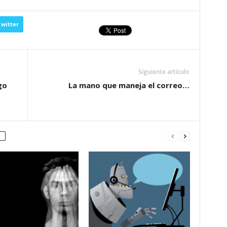
witter
Siguiente artículo
go
La mano que maneja el correo…