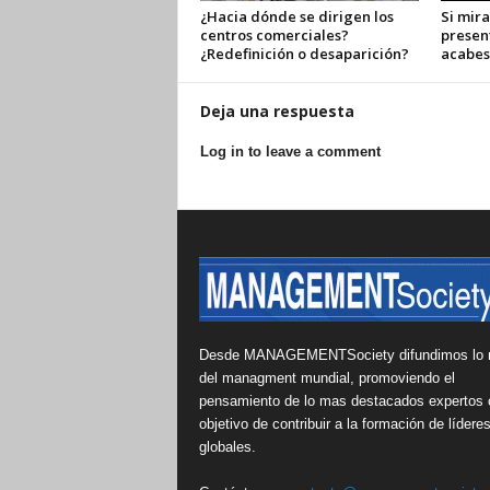
¿Hacia dónde se dirigen los
Si mira
centros comerciales?
presen
¿Redefinición o desaparición?
acabes
Deja una respuesta
Log in to leave a comment
Desde MANAGEMENTSociety difundimos lo 
del managment mundial, promoviendo el
pensamiento de lo mas destacados expertos 
objetivo de contribuir a la formación de lídere
globales.