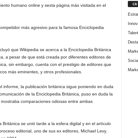
CA
ento humano online y sexta página más visitada en el
Estra
Innov
 competidor más agresivo para la famosa Enciclopedia
Talen
Dest
luyó que Wikipedia se acerca a la Enciclopedia Británica
Marke
ca, a pesar de que está creada por diferentes editores de
Socia
nica, sin embargo, cuenta con el prestigio de editores que
Marke
cos más eminentes, y otros profesionales.
el informe, la publicación británica sigue poniendo en duda
Comunicación de la Enciclopedia Británica, puso en duda la
ue mostraba comparaciones odiosas entre ambas
itánica se unió tarde a la esfera digital y en el artículo
roceso editorial, uno de sus ex editores, Michael Levy,