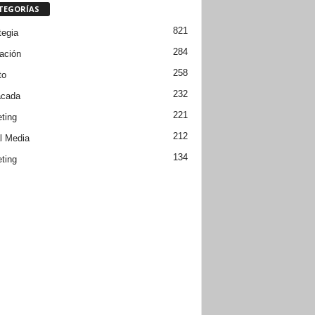
TEGORÍAS
821
tegia
284
ación
258
to
232
acada
221
ting
212
l Media
134
ting