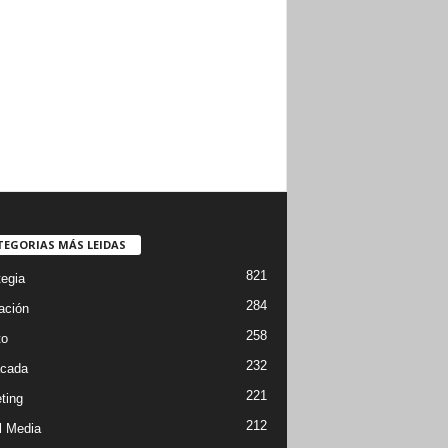
TEGORIAS MÁS LEIDAS
821
tegia
284
ación
258
to
232
cada
221
ting
212
l Media