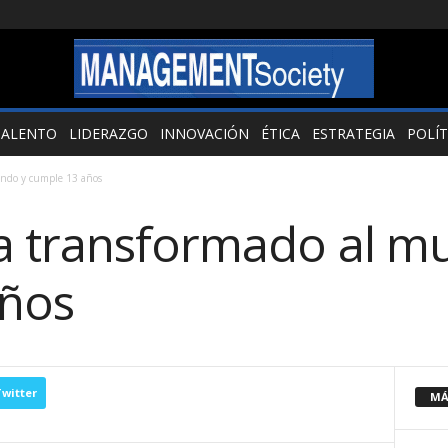
TALENTO
LIDERAZGO
INNOVACIÓN
ÉTICA
ESTRATEGIA
POLÍT
undo y cumple 13 años
a transformado al m
años
witter
MÁ