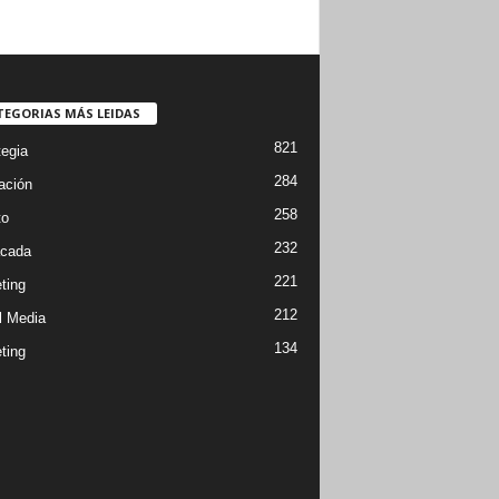
TEGORIAS MÁS LEIDAS
821
tegia
284
ación
258
to
232
cada
221
ting
212
l Media
134
ting