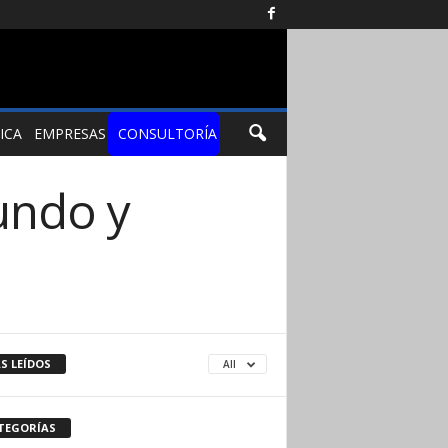
ICA
EMPRESAS
CONSULTORÍA
undo y
S LEÍDOS
All
TEGORÍAS