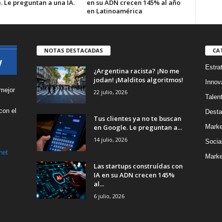
. Le preguntan a una IA.
en su ADN crecen 145% al año
en Latinoamérica
NOTAS DESTACADAS
CA
Estra
¿Argentina racista? ¡No me
jodan! ¡Malditos algoritmos!
Innov
mejor
22 julio, 2026
Talen
con el
Desta
Tus clientes ya no te buscan
s
en Google. Le preguntan a...
Marke
14 julio, 2026
Socia
net
Marke
Las startups construídas con
IA en su ADN crecen 145%
al...
6 julio, 2026