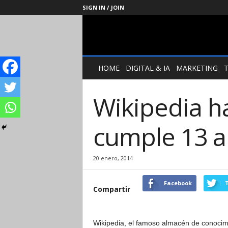
SIGN IN / JOIN
Management
Society
HOME
DIGITAL & IA
MARKETING
Wikipedia h
cumple 13 
20 enero, 2014
Facebook
T
Compartir
Wikipedia, el famoso almacén de conocimi