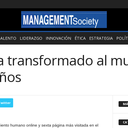
TALENTO
LIDERAZGO
INNOVACIÓN
ÉTICA
ESTRATEGIA
POLÍT
a transformado al m
años
witter
MÁ
CA
ento humano online y sexta página más visitada en el