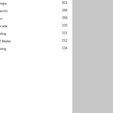
821
tegia
284
ación
258
to
232
acada
221
ting
212
l Media
134
ting