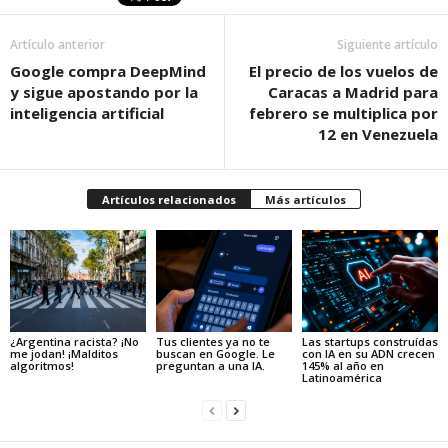
Artículo anterior
Siguiente artículo
Google compra DeepMind
El precio de los vuelos de
y sigue apostando por la
Caracas a Madrid para
inteligencia artificial
febrero se multiplica por
12 en Venezuela
Artículos relacionados
Más artículos
¿Argentina racista? ¡No
Tus clientes ya no te
Las startups construídas
me jodan! ¡Malditos
buscan en Google. Le
con IA en su ADN crecen
algoritmos!
preguntan a una IA.
145% al año en
Latinoamérica