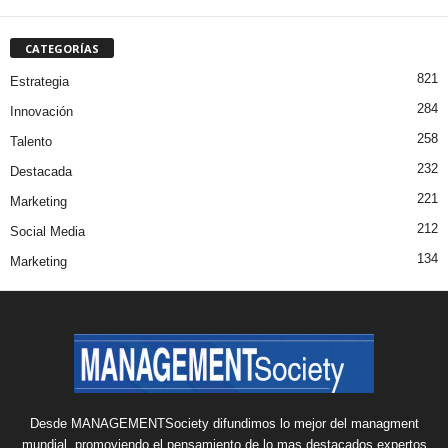
CATEGORÍAS
821
Estrategia
284
Innovación
258
Talento
232
Destacada
221
Marketing
212
Social Media
134
Marketing
Desde MANAGEMENTSociety difundimos lo mejor del managment
mundial, promoviendo el pensamiento de lo mas destacados expertos