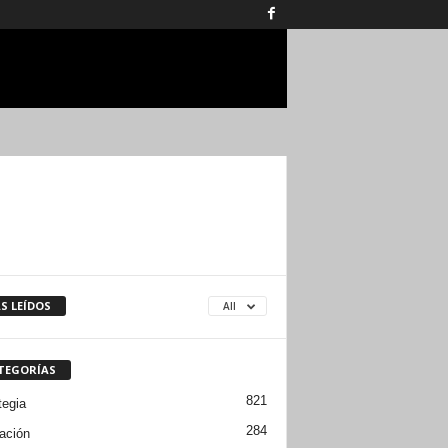
S LEÍDOS
All
TEGORÍAS
821
tegia
284
ación