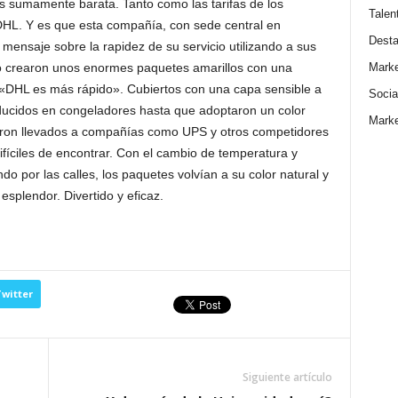
es sumamente barata. Tanto como las tarifas de los
Talen
DHL. Y es que esta compañía, con sede central en
Dest
 mensaje sobre la rapidez de su servicio utilizando a sus
Marke
o crearon unos enormes paquetes amarillos con una
 «DHL es más rápido». Cubiertos con una capa sensible a
Socia
oducidos en congeladores hasta que adoptaron un color
Marke
ueron llevados a compañías como UPS y otros competidores
fíciles de encontrar. Con el cambio de temperatura y
o por las calles, los paquetes volvían a su color natural y
splendor. Divertido y eficaz.
witter
Siguiente artículo