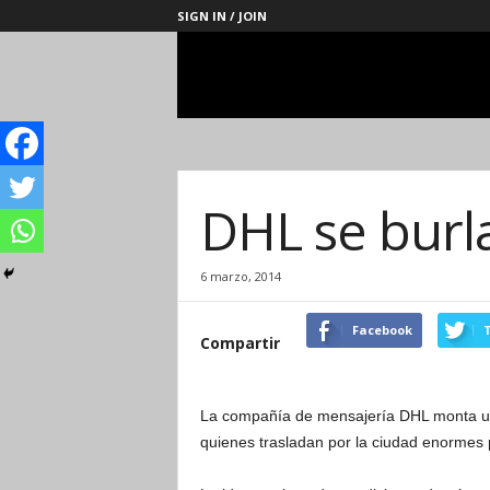
SIGN IN / JOIN
Management
Society
DHL se burl
6 marzo, 2014
Facebook
T
Compartir
La compañía de mensajería DHL monta una
quienes trasladan por la ciudad enormes