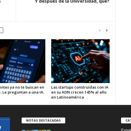
a
Y después de la Universidad, qué?
entes ya no te buscan en
Las startups construídas con IA
. Le preguntan a una IA.
en su ADN crecen 145% al año
en Latinoamérica
NOTAS DESTACADAS
CA
Estra