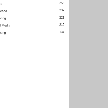
258
to
232
acada
221
ting
212
l Media
134
ting